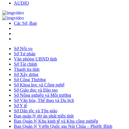
AUDIO
Các Sở, Ban
Sở Nội vụ
Sở Tư pháp
Văn phòng UBND tỉnh
Sở Tài chính
Thanh tra tỉnh
Sở Xây dựng
Sở Công Thương
Sở Khoa học và Công nghệ
Sở Giáo dục và Đào tạo
Sở Nông nghiệp và Môi trường
Sở Văn hóa, Thể thao và Du lịch
Sở Y tế
Sở Dân tộc và Tôn giáo
Ban quản lý dự án phát triển tỉnh
Ban Quản lý Khu kinh tế và Khu công nghiệp
Ban Quản lý Vườn Quốc gia Núi Chúa – Phước Bình