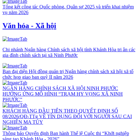
Tổng kết công tác Quốc phòng, Quân sự 2025 và triển khai nhiệm
vụ năm 2026
Văn hóa - Xã hội
Chi nhánh Ngân hàng Chính sách xã hội tỉnh Khánh Hòa tri ân các
gia đình chính sách tại xã Ninh Phước
Ban đại diện Hội đồng quản trị Ngân hàng chính sách xã hội xã tổ
chức họp giao ban quý II năm 2026
NGÂN HÀNG CHÍNH SÁCH XÃ HỘI NINH PHƯỚC
HƯỞNG ỨNG MÔ HÌNH “TRẠM HY VỌNG XÃ NINH
PHƯỚC”
KHÁCH HÀNG ĐẦU TIÊN THEO QUYẾT ĐỊNH SỐ
08/2026/QĐ-TTg VỀ TÍN DỤNG ĐỐI VỚI NGƯỜI SAU CAI
NGHIỆN MA TÚY
Thông báo Quyến định Ban hành Thể lệ Cuộc thi “Khởi nghiệp
sáng tạo Khánh Hòa - 2026”