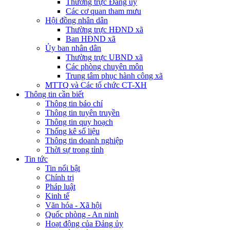
Thường trực Đảng ủy
Các cơ quan tham mưu
Hội đồng nhân dân
Thường trực HĐND xã
Ban HĐND xã
Ủy ban nhân dân
Thường trực UBND xã
Các phòng chuyên môn
Trung tâm phục hành công xã
MTTQ và Các tổ chức CT-XH
Thông tin cần biết
Thông tin báo chí
Thông tin tuyên truyền
Thông tin quy hoạch
Thống kê số liệu
Thông tin doanh nghiệp
Thời sự trong tỉnh
Tin tức
Tin nổi bật
Chính trị
Pháp luật
Kinh tế
Văn hóa - Xã hội
Quốc phòng - An ninh
Hoạt động của Đảng ủy