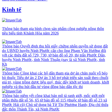
Kinh tế
Thông báo tham gia bình chọn sản phẩm công nghiệp nông thôn
tiêu biểu tỉnh Khánh Hòa năm 2026
Thông báo Quyết định thu hồi giấy chứng nhận quyền sử dụng đất
do UBND huyện Ninh Phước cấp cho ông Phạm Văn Hưởng đối
với các thửa đất số 729, 730, tờ bản đồ số 20, thị trấn Phước Dân,
huyện Ninh Phước, tỉnh Ninh Thuận (nay là xã Ninh Phước, tỉnh
Kh
Thông báo Công khai các hộ dân tham gia dự án chăn nuôi vỗ béo
bò thuộc Tiểu dự án 2 Dự án 3 hỗ trợ phát triển sản xuất theo chuỗi
giá trị, vùng trồng dược liệu quý, thúc đẩy khởi sự kinh doanh, khởi
nghiệp và thu hút đầu tư vùng đồng bào dân tộc thi
Thông báo niêm yết công khai bản mô tả ranh giới, mốc giới một
phần thửa đất số 56, 65 tờ bản đồ số 115 (thuộc tờ bản đồ số 23 xã
Phước Hải cũ) Chủ sử dụng bà Từ Thị Phương Hanh; Địa chỉ thửa
đất: thôn Thành Tín, xã Ninh Phước