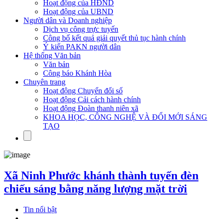
Hoạt động của HĐND
Hoạt động của UBND
Người dân và Doanh nghiệp
Dịch vụ công trực tuyến
Công bố kết quả giải quyết thủ tục hành chính
Ý kiến PAKN người dân
Hệ thống Văn bản
Văn bản
Công báo Khánh Hòa
Chuyên trang
Hoạt động Chuyển đổi số
Hoạt động Cải cách hành chính
Hoạt động Đoàn thanh niên xã
KHOA HỌC, CÔNG NGHỆ VÀ ĐỔI MỚI SÁNG
TẠO
Xã Ninh Phước khánh thành tuyến đèn
chiếu sáng bằng năng lượng mặt trời
Tin nổi bật