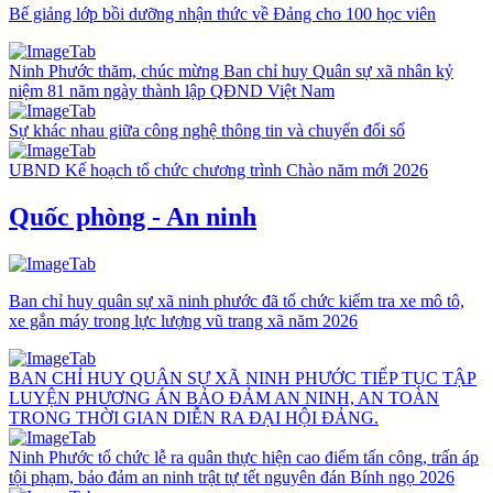
Bế giảng lớp bồi dưỡng nhận thức về Đảng cho 100 học viên
Ninh Phước thăm, chúc mừng Ban chỉ huy Quân sự xã nhân kỷ
niệm 81 năm ngày thành lập QĐND Việt Nam
Sự khác nhau giữa công nghệ thông tin và chuyển đổi số
UBND Kế hoạch tổ chức chương trình Chào năm mới 2026
Quốc phòng - An ninh
Ban chỉ huy quân sự xã ninh phước đã tổ chức kiểm tra xe mô tô,
xe gắn máy trong lực lượng vũ trang xã năm 2026
BAN CHỈ HUY QUÂN SỰ XÃ NINH PHƯỚC TIẾP TỤC TẬP
LUYỆN PHƯƠNG ÁN BẢO ĐẢM AN NINH, AN TOÀN
TRONG THỜI GIAN DIỄN RA ĐẠI HỘI ĐẢNG.
Ninh Phước tổ chức lễ ra quân thực hiện cao điểm tấn công, trấn áp
tội phạm, bảo đảm an ninh trật tự tết nguyên đán Bính ngọ 2026