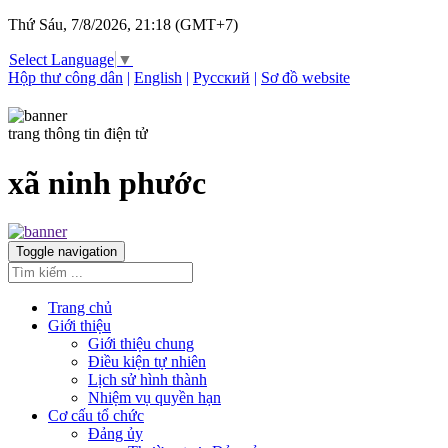
Thứ Sáu, 7/8/2026, 21:18 (GMT+7)
Select Language
▼
Hộp thư công dân
|
English
|
Русский
|
Sơ đồ website
trang thông tin điện tử
xã ninh phước
Toggle navigation
Trang chủ
Giới thiệu
Giới thiệu chung
Điều kiện tự nhiên
Lịch sử hình thành
Nhiệm vụ quyền hạn
Cơ cấu tổ chức
Đảng ủy