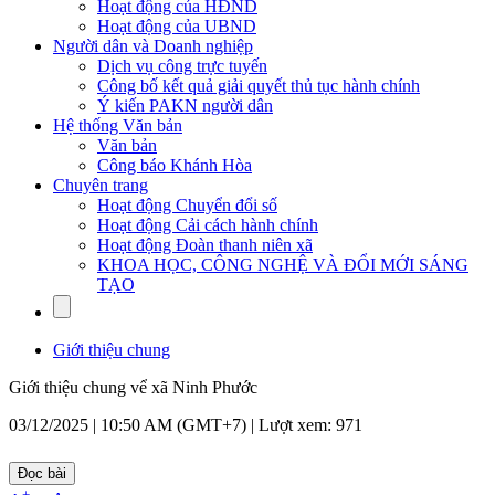
Hoạt động của HĐND
Hoạt động của UBND
Người dân và Doanh nghiệp
Dịch vụ công trực tuyến
Công bố kết quả giải quyết thủ tục hành chính
Ý kiến PAKN người dân
Hệ thống Văn bản
Văn bản
Công báo Khánh Hòa
Chuyên trang
Hoạt động Chuyển đổi số
Hoạt động Cải cách hành chính
Hoạt động Đoàn thanh niên xã
KHOA HỌC, CÔNG NGHỆ VÀ ĐỔI MỚI SÁNG
TẠO
Giới thiệu chung
Giới thiệu chung vể xã Ninh Phước
03/12/2025 | 10:50 AM (GMT+7) |
Lượt xem: 971
Đọc bài
+