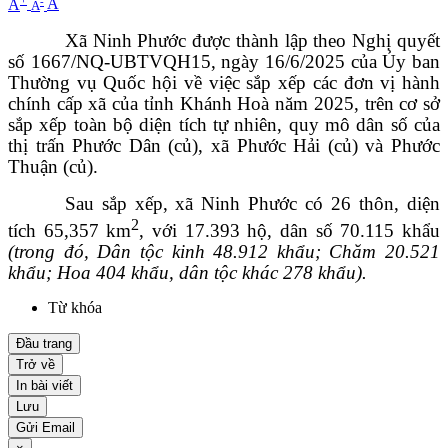
-
A
A
A
Xã Ninh Phước được thành lập theo Nghị quyết
số 1667/NQ-UBTVQH15, ngày 16/6/2025 của Ủy ban
Thường vụ Quốc hội về việc sắp xếp các đơn vị hành
chính cấp xã của tỉnh Khánh Hoà năm 2025, trên cơ sở
sắp xếp toàn bộ diện tích tự nhiên, quy mô dân số của
thị trấn Phước Dân (củ), xã Phước Hải (củ) và Phước
Thuận (củ).
Sau sắp xếp, xã Ninh Phước có 26 thôn, diện
2
tích 65,357 km
, với 17.393 hộ, dân số 70.115 khẩu
(trong đó, Dân tộc kinh 48.912 khẩu; Chăm 20.521
khẩu; Hoa 404 khẩu, dân tộc khác 278 khẩu).
Từ khóa
Đầu trang
Trở về
In bài viết
Lưu
Gửi Email