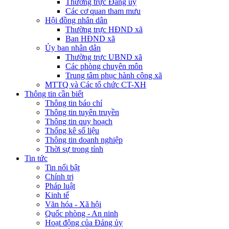
Thường trực Đảng ủy
Các cơ quan tham mưu
Hội đồng nhân dân
Thường trực HĐND xã
Ban HĐND xã
Ủy ban nhân dân
Thường trực UBND xã
Các phòng chuyên môn
Trung tâm phục hành công xã
MTTQ và Các tổ chức CT-XH
Thông tin cần biết
Thông tin báo chí
Thông tin tuyên truyền
Thông tin quy hoạch
Thống kê số liệu
Thông tin doanh nghiệp
Thời sự trong tỉnh
Tin tức
Tin nổi bật
Chính trị
Pháp luật
Kinh tế
Văn hóa - Xã hội
Quốc phòng - An ninh
Hoạt động của Đảng ủy