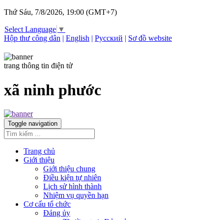
Thứ Sáu, 7/8/2026, 19:00 (GMT+7)
Select Language
▼
Hộp thư công dân
|
English
|
Русский
|
Sơ đồ website
trang thông tin điện tử
xã ninh phước
Toggle navigation
Trang chủ
Giới thiệu
Giới thiệu chung
Điều kiện tự nhiên
Lịch sử hình thành
Nhiệm vụ quyền hạn
Cơ cấu tổ chức
Đảng ủy