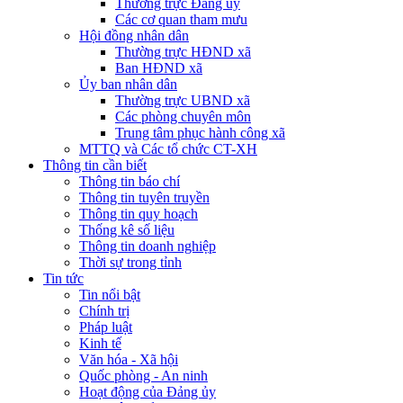
Thường trực Đảng ủy
Các cơ quan tham mưu
Hội đồng nhân dân
Thường trực HĐND xã
Ban HĐND xã
Ủy ban nhân dân
Thường trực UBND xã
Các phòng chuyên môn
Trung tâm phục hành công xã
MTTQ và Các tổ chức CT-XH
Thông tin cần biết
Thông tin báo chí
Thông tin tuyên truyền
Thông tin quy hoạch
Thống kê số liệu
Thông tin doanh nghiệp
Thời sự trong tỉnh
Tin tức
Tin nổi bật
Chính trị
Pháp luật
Kinh tế
Văn hóa - Xã hội
Quốc phòng - An ninh
Hoạt động của Đảng ủy