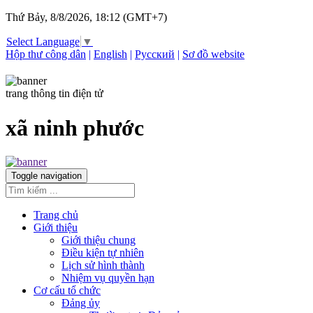
Thứ Bảy, 8/8/2026, 18:12 (GMT+7)
Select Language
▼
Hộp thư công dân
|
English
|
Русский
|
Sơ đồ website
trang thông tin điện tử
xã ninh phước
Toggle navigation
Trang chủ
Giới thiệu
Giới thiệu chung
Điều kiện tự nhiên
Lịch sử hình thành
Nhiệm vụ quyền hạn
Cơ cấu tổ chức
Đảng ủy