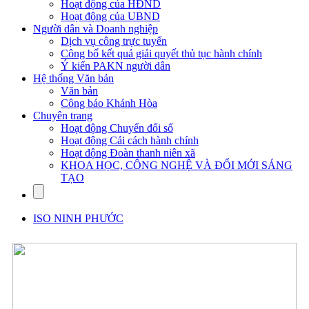
Hoạt động của HĐND
Hoạt động của UBND
Người dân và Doanh nghiệp
Dịch vụ công trực tuyến
Công bố kết quả giải quyết thủ tục hành chính
Ý kiến PAKN người dân
Hệ thống Văn bản
Văn bản
Công báo Khánh Hòa
Chuyên trang
Hoạt động Chuyển đổi số
Hoạt động Cải cách hành chính
Hoạt động Đoàn thanh niên xã
KHOA HỌC, CÔNG NGHỆ VÀ ĐỔI MỚI SÁNG
TẠO
ISO NINH PHƯỚC